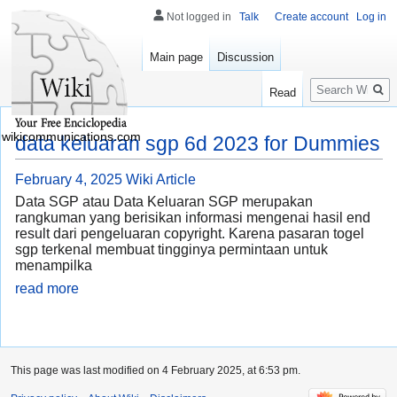
Not logged in
Talk
Create account
Log in
Main page
Discussion
Search
Read
wikicommunications.com
data keluaran sgp 6d 2023 for Dummies
February 4, 2025
Wiki Article
Data SGP atau Data Keluaran SGP merupakan
rangkuman yang berisikan informasi mengenai hasil end
result dari pengeluaran copyright. Karena pasaran togel
sgp terkenal membuat tingginya permintaan untuk
menampilka
read more
This page was last modified on 4 February 2025, at 6:53 pm.